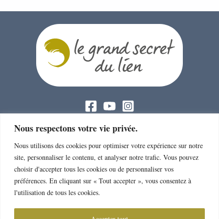
PROJET DE L'ASSOCIATION :
Nous respectons votre vie privée.
> Le projet de l’Association
Nous utilisons des cookies pour optimiser votre expérience sur notre
site, personnaliser le contenu, et analyser notre trafic. Vous pouvez
> 2017-2020 : Le Grand Secret du Lien
choisir d'accepter tous les cookies ou de personnaliser vos
préférences. En cliquant sur « Tout accepter », vous consentez à
> 2023-2025 : Dans la trame du vivant
l'utilisation de tous les cookies.
> Actions réalisées
Accepter tout