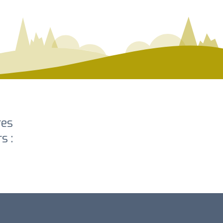
res
s :