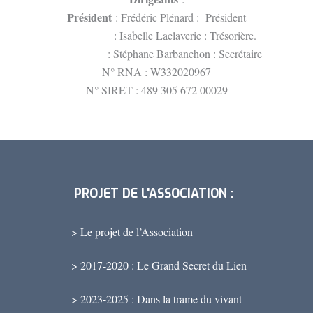
Président
: Frédéric Plénard : Président
: Isabelle Laclaverie : Trésorière.
: Stéphane Barbanchon : Secrétaire
N° RNA : W332020967
N° SIRET : 489 305 672 00029
PROJET DE L'ASSOCIATION :
> Le projet de l’Association
> 2017-2020 : Le Grand Secret du Lien
> 2023-2025 : Dans la trame du vivant