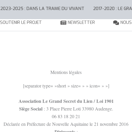
2023-2025 : DANS LA TRAME DU VIVANT
2017-2020 : LE GR
SOUTENIR LE PROJET
NEWSLETTER
NOUS
Mentions légales
[separator type= »short » size= » » icon= » »]
Association Le Grand Secret du Lien / Loi 1901
Siège Social
: 3 Place Pierre Loti 33980 Audenge.
06 83 18 20 21
Déclarée en Préfecture de Nouvelle Aquitaine le 21 novembre 2016
Dirigeants
: