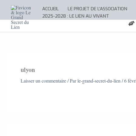
Aller
ACCUEIL
LE PROJET DE L’ASSOCIATION
au
2025-2028 : LE LIEN AU VIVANT
contenu
ulyon
Laisser un commentaire
/ Par
le-grand-secret-du-lien
/
6 févr